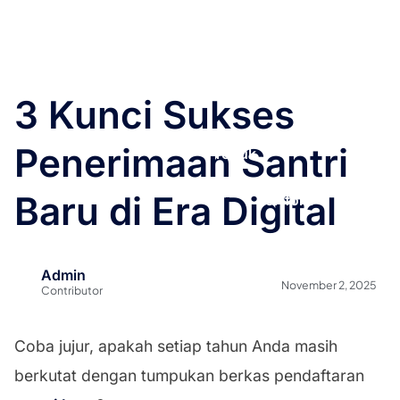
Beranda
Tentang Kami
3 Kunci Sukses
Layanan &
Penerimaan Santri
Produk
Baru di Era Digital
Portfolio
Blog
Admin
November 2, 2025
Contributor
Coba jujur, apakah setiap tahun Anda masih
berkutat dengan tumpukan berkas pendaftaran