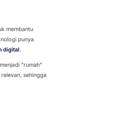
ntuk membantu
knologi punya
 digital
.
menjadi "rumah"
g relevan, sehingga