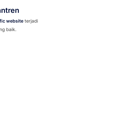
antren
ffic website
terjadi
ng baik.